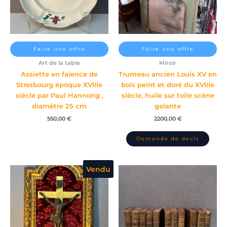
Faire une offre
Faire une offre
Art de la table
Miroir
Assiette en faïence de
Trumeau ancien Louis XV en
Strasbourg époque XVIIIe
bois peint et doré du XVIIIe
siècle par Paul Hannong ,
siècle, huile sur toile scène
diamètre 25 cm
galante
550,00
€
2200,00
€
Vendu