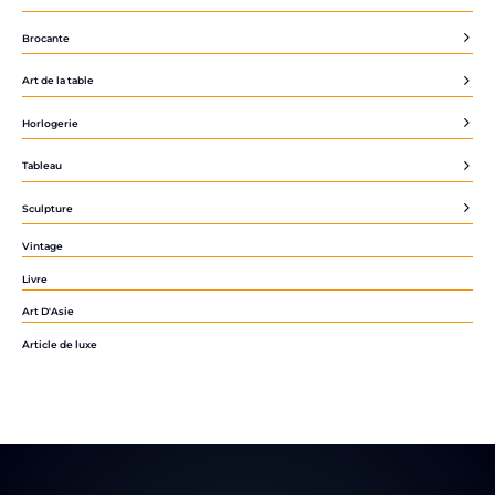
Brocante
Art de la table
Horlogerie
Tableau
Sculpture
Vintage
Livre
Art D'Asie
Article de luxe