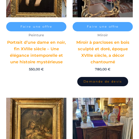
Faire une offre
Faire une offre
Peinture
Miroir
Portrait d’une dame en noir,
Miroir à parcloses en bois
fin XVIIIe siècle – Une
sculpté et doré, époque
élégance intemporelle et
XVIIIe siècle, a décor
une histoire mystérieuse
chantourné
550,00
€
780,00
€