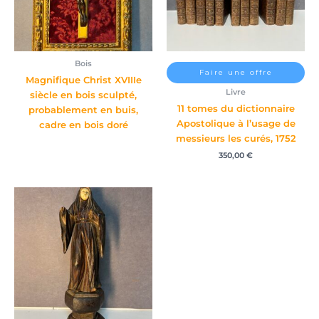
Bois
Faire une offre
Magnifique Christ XVIIIe
Livre
siècle en bois sculpté,
11 tomes du dictionnaire
probablement en buis,
Apostolique à l’usage de
cadre en bois doré
messieurs les curés, 1752
350,00
€