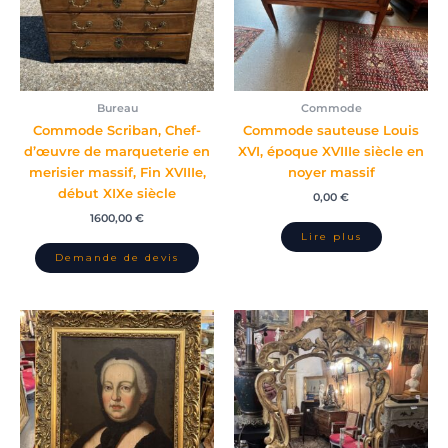
Bureau
Commode
Commode Scriban, Chef-
Commode sauteuse Louis
d’œuvre de marqueterie en
XVI, époque XVIIIe siècle en
merisier massif, Fin XVIIIe,
noyer massif
début XIXe siècle
0,00
€
1600,00
€