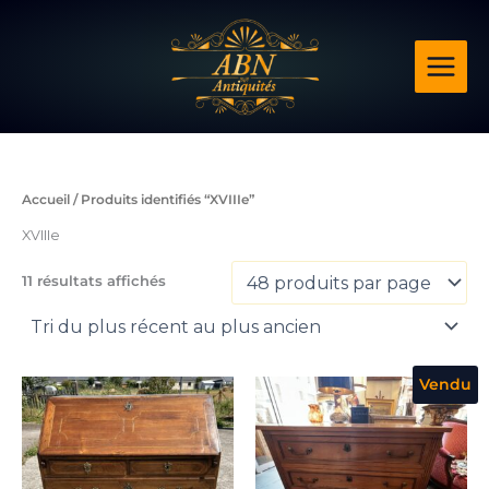
Trié
Aller
du
plus
au
récent
contenu
au
plus
ancien
Accueil
/ Produits identifiés “XVIIIe”
XVIIIe
11 résultats affichés
Vendu