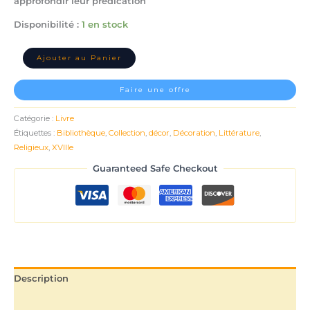
approfondir leur prédication
Disponibilité :
1 en stock
Ajouter au Panier
Faire une offre
Catégorie :
Livre
Étiquettes :
Bibliothèque
,
Collection
,
décor
,
Décoration
,
Littérature
,
Religieux
,
XVIIIe
Guaranteed Safe Checkout
Description
Informations complémentaires