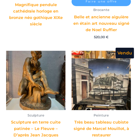
Faire une offre
Magnifique pendule
Brocante
cathédrale horloge en
Belle et ancienne aiguière
bronze néo gothique XIXe
en étain art nouveau signé
siècle
de Noel Ruffier
520,00
€
Vendu
Sculpture
Peinture
Sculpture en terre cuite
Très beau tableau cubiste
patinée – Le Fleuve –
signé de Marcel Mouillot, à
D’après Jean Jacques
restaurer