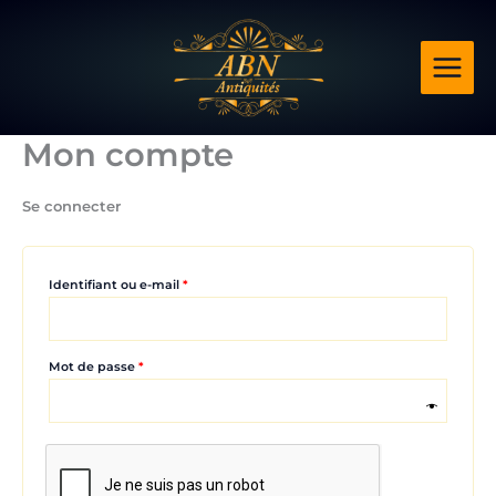
Aller
Obligatoire
Obligatoire
Obligatoire
au
contenu
Mon compte
Se connecter
Identifiant ou e-mail
*
Mot de passe
*