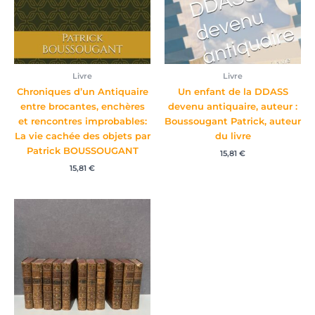
Livre
Livre
Chroniques d’un Antiquaire
Un enfant de la DDASS
entre brocantes, enchères
devenu antiquaire, auteur :
et rencontres improbables:
Boussougant Patrick, auteur
La vie cachée des objets par
du livre
Patrick BOUSSOUGANT
15,81
€
15,81
€