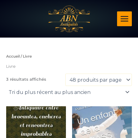
Trié
Aller
du
plus
au
récent
contenu
au
plus
ancien
Accueil
/ Livre
Livre
3 résultats affichés