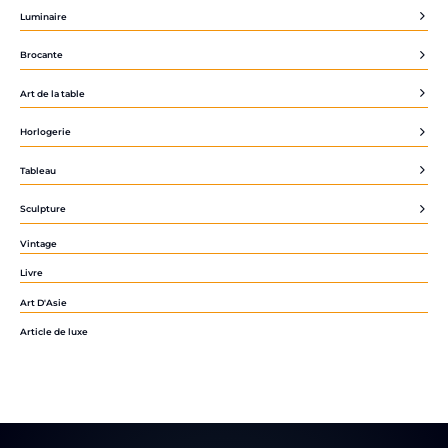
Luminaire
Brocante
Art de la table
Horlogerie
Tableau
Sculpture
Vintage
Livre
Art D'Asie
Article de luxe