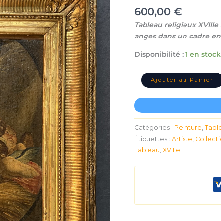
Vierge,
600,00
€
enfant
Tableau religieux XVIIIe 
Jésus
anges dans un cadre en 
accompagnés
d'anges,
Disponibilité :
1 en stock
Cadre
bois
doré
Ajouter au Panier
Catégories :
Peinture
,
Tabl
Étiquettes :
Artiste
,
Collect
Tableau
,
XVIIIe