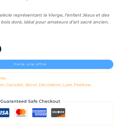
siècle représentant la Vierge, l’enfant Jésus et des
bois doré, idéal pour amateurs d’art sacré ancien.
Faire une offre
eau
ion
,
Curiosité
,
décor
,
Décoration
,
Luxe
,
Peinture
,
Guaranteed Safe Checkout