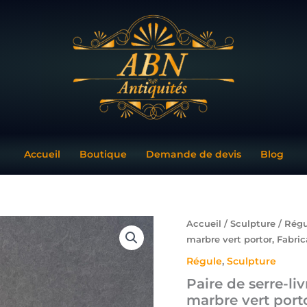
Accueil
Boutique
Demande de devis
Blog
quantité
Accueil
/
Sculpture
/
Régu
de
marbre vert portor, Fabric
Paire
Régule
,
Sculpture
de
serre-
Paire de serre-li
livres
marbre vert porto
art