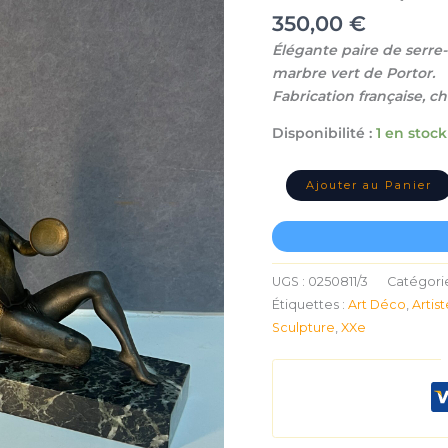
déco,
350,00
€
en
Élégante paire de serre-
régule
marbre vert de Portor.
patinée
et
Fabrication française, c
marbre
Disponibilité :
1 en stock
vert
portor,
Fabrication
Ajouter au Panier
Française
UGS :
0250811/3
Catégorie
Étiquettes :
Art Déco
,
Artist
Sculpture
,
XXe