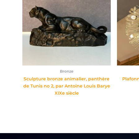
Bronze
Sculpture bronze animalier, panthère
Plafonn
de Tunis no 2, par Antoine Louis Barye
XIXe siècle