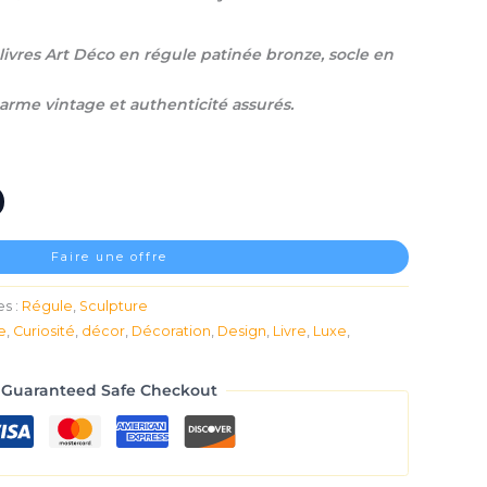
livres Art Déco en régule patinée bronze, socle en
harme vintage et authenticité assurés.
Faire une offre
s :
Régule
,
Sculpture
e
,
Curiosité
,
décor
,
Décoration
,
Design
,
Livre
,
Luxe
,
Guaranteed Safe Checkout