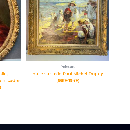
Peinture
ile,
huile sur toile Paul Michel Dupuy
ain, cadre
(1869-1949)
e