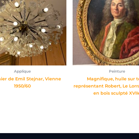
Applique
Peinture
ier de Emil Stejnar, Vienne
Magnifique, huile sur to
1950/60
représentant Robert, Le Lorr
en bois sculpté XVII