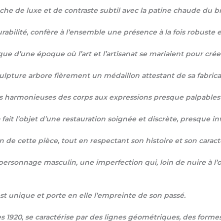
che de luxe et de contraste subtil avec la patine chaude du b
bilité, confère à l’ensemble une présence à la fois robuste et
e d’une époque où l’art et l’artisanat se mariaient pour crée
ulpture arbore fièrement un médaillon attestant de sa fabricat
bes harmonieuses des corps aux expressions presque palpable
 l’objet d’une restauration soignée et discrète, presque invis
 de cette pièce, tout en respectant son histoire et son caractè
 personnage masculin, une imperfection qui, loin de nuire à l’
t unique et porte en elle l’empreinte de son passé.
s 1920, se caractérise par des lignes géométriques, des form