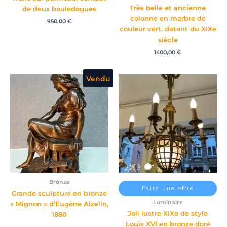
Très belle et ancienne
de deux bouledogues
colonne en marbre de
950,00
€
couleur vert, datant du XIXe
siècle
1400,00
€
Vendu
Bronze
Faire une offre
Grande sculpture en bronze
Luminaire
« Mignon » d’Eugène Aizelin,
Joli lustre XIXe de style
1880
Louis XVI en bronze doré