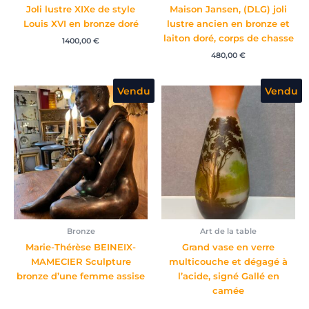
Joli lustre XIXe de style
Maison Jansen, (DLG) joli
Louis XVI en bronze doré
lustre ancien en bronze et
laiton doré, corps de chasse
1400,00
€
480,00
€
Vendu
Vendu
Bronze
Art de la table
Marie-Thérèse BEINEIX-
Grand vase en verre
MAMECIER Sculpture
multicouche et dégagé à
bronze d’une femme assise
l’acide, signé Gallé en
camée