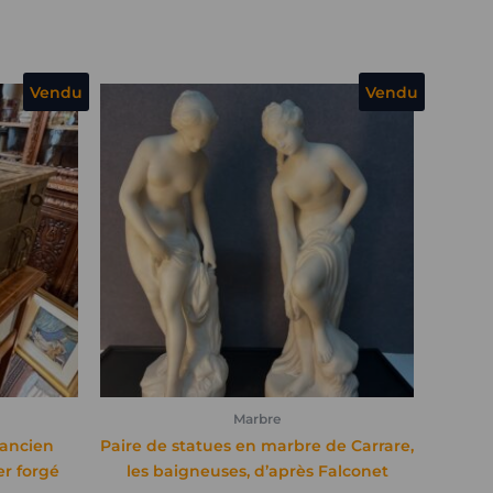
Vendu
Vendu
Marbre
 ancien
Paire de statues en marbre de Carrare,
er forgé
les baigneuses, d’après Falconet