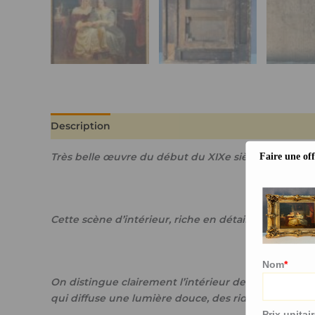
Description
Informations complémentaires
Très belle œuvre du début du XIXe siècle, une peint
Faire une of
Cette scène d’intérieur, riche en détails, met en va
Nom
*
On distingue clairement l’intérieur de la pièce, o
qui diffuse une lumière douce, des rideaux tombant
Prix ​​unitai