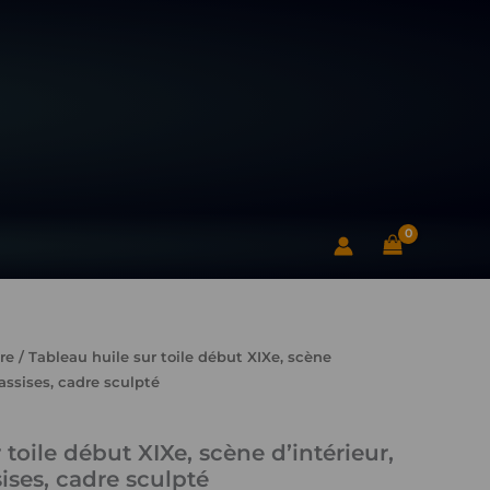
sur
toile
début
XIXe,
scène
d'intérieur,
deux
femmes
assises,
cadre
sculpté
re
/ Tableau huile sur toile début XIXe, scène
assises, cadre sculpté
 toile début XIXe, scène d’intérieur,
ses, cadre sculpté