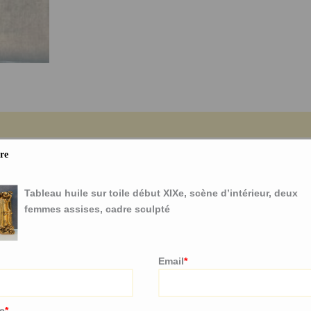
ure à l’huile sur toile qui captive par son charme intemporel.
fre
Tableau huile sur toile début XIXe, scène d’intérieur, deux
femmes assises, cadre sculpté
leur deux femmes assises dans un fauteuil, plongées dans une a
Email
*
ù chaque élément raconte une histoire : des instruments de mu
 en plis gracieux, ainsi qu’un tableau accroché au mur qui a
re
*