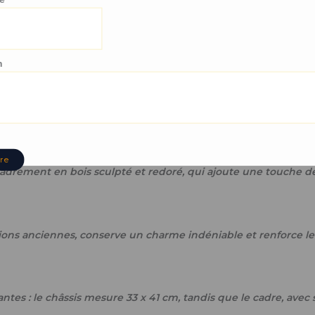
émoignent du savoir-faire du peintre et du soin apporté à cett
n
sa beauté et son authenticité malgré les années.
re
adrement en bois sculpté et redoré, qui ajoute une touche de
ions anciennes, conserve un charme indéniable et renforce le 
ntes : le châssis mesure 33 x 41 cm, tandis que le cadre, avec