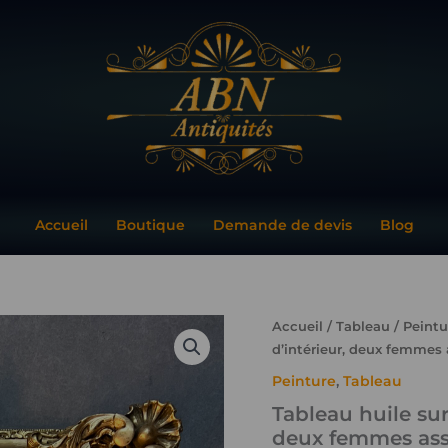
Accueil
Boutique
Demande de devis
Blog
quantité
Accueil
/
Tableau
/
Peintu
de
d’intérieur, deux femmes 
Tableau
Peinture
,
Tableau
huile
sur
Tableau huile sur
toile
deux femmes assi
début