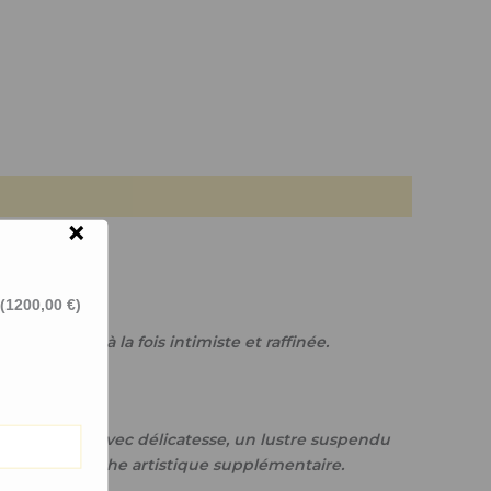
×
(
1200,00
€
)
tmosphère à la fois intimiste et raffinée.
sique posés avec délicatesse, un lustre suspendu
joute une touche artistique supplémentaire.