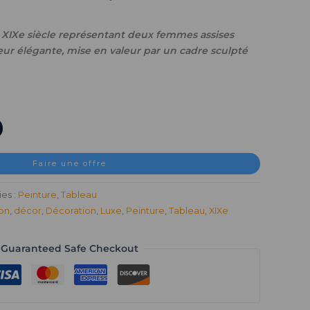
t XIXe siècle représentant deux femmes assises
eur élégante, mise en valeur par un cadre sculpté
Faire une offre
es :
Peinture
,
Tableau
ion
,
décor
,
Décoration
,
Luxe
,
Peinture
,
Tableau
,
XIXe
Guaranteed Safe Checkout