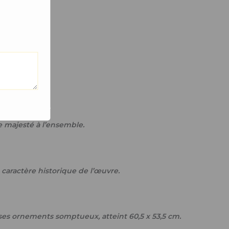
e création.
 majesté à l’ensemble.
caractère historique de l’œuvre.
 ses ornements somptueux, atteint 60,5 x 53,5 cm.