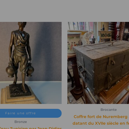
Brocante
Faire une offre
Coffre fort de Nuremberg
Bronze
datant du XVIIe siècle en f
’eau Tunisien par Jean Didier