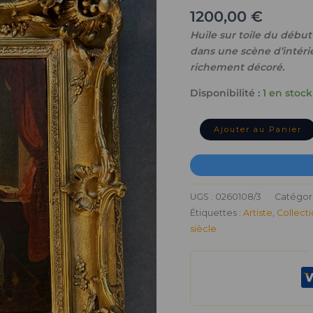
XIXe,
1200,00
€
scène
Huile sur toile du débu
d'intérieur,
dans une scène d’intéri
deux
femmes
richement décoré.
assises,
Disponibilité :
1 en stock
cadre
sculpté
Ajouter au Panier
UGS :
0260108/3
Catégori
Étiquettes :
Artiste
,
Collect
siècle