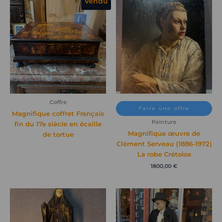
Vendu
Coffre
Faire une offre
Magnifique coffret Français
Peinture
fin du 17e siècle en écaille
Magnifique œuvre de
de tortue
Clément Serveau (1886-1972)
La robe Crétoise
1800,00
€