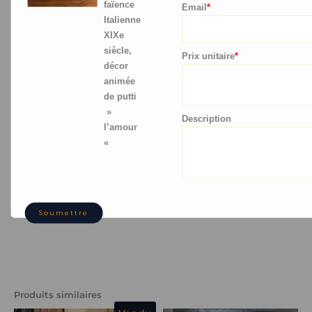
ancien, les collectionneurs ou les décorateurs d’intérieur à la
faïence
Email
*
recherche d’une pièce unique et chargée d’histoire.
Italienne
XIXe
Elle apportera une touche d’élégance intemporelle à votre
siècle,
Prix ​​unitaire
*
intérieur, tout en rappelant le
faste des salons du XIXe
décor
siècle
.
animée
de putti
»
Description
l’amour
Vous pouvez me suivre sur mon Instagram en suivant ce lien :
«
https://www.instagram.com/patrick.boussougant/
Retour sur la boutique :
Vente en ligne d’objets et meubles
anciens, achat en toute sécurité
(
abnantiquitesdenormandie.com
)
Soumettre
Produits similaires