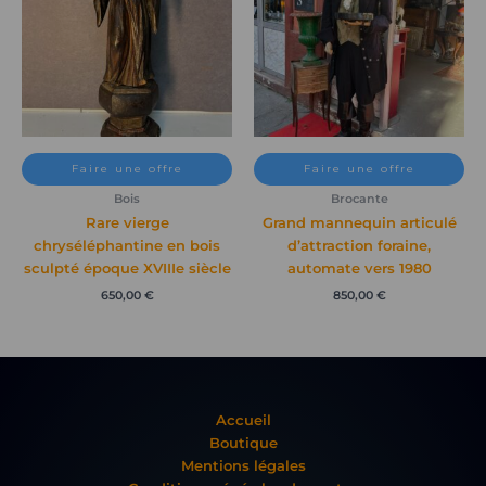
Faire une offre
Faire une offre
Bois
Brocante
Rare vierge
Grand mannequin articulé
chryséléphantine en bois
d’attraction foraine,
sculpté époque XVIIIe siècle
automate vers 1980
650,00
€
850,00
€
Accueil
Boutique
Mentions légales