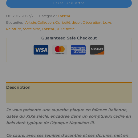
Faire une offre
UGS :
0251023/2
Catégorie :
Tableau
Étiquettes :
Artiste
,
Collection
,
Curiosité
,
décor
,
Décoration
,
Luxe
,
Peinture
,
porcelaine
,
Tableau
,
XIXe siècle
Guaranteed Safe Checkout
Description
Informations complémentaires
Je vous présente une superbe plaque en faïence italienne,
datée du XIXe siècle, encadrée dans un somptueux
cadre en
bois doré typique de l’époque Napoléon III
.
Ce cadre, avec ses feuilles d’acanthe et ses dorures, met en