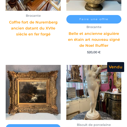
Brocante
Faire une offre
Coffre fort de Nuremberg
Brocante
ancien datant du XVIIe
Belle et ancienne aiguière
siècle en fer forgé
en étain art nouveau signé
de Noel Ruffier
520,00
€
Vendu
Biscuit de porcelaine