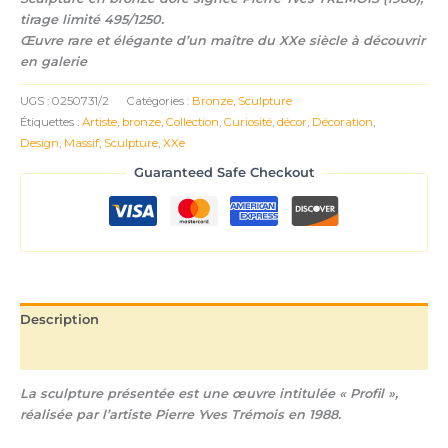
tirage limité 495/1250.
Œuvre rare et élégante d’un maître du XXe siècle à découvrir
en galerie
UGS :
0250731/2
Catégories :
Bronze
,
Sculpture
Étiquettes :
Artiste
,
bronze
,
Collection
,
Curiosité
,
décor
,
Décoration
,
Design
,
Massif
,
Sculpture
,
XXe
Guaranteed Safe Checkout
Description
Informations complémentaires
La sculpture présentée est une œuvre intitulée « Profil »,
réalisée par l’artiste Pierre Yves Trémois en 1988.