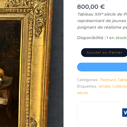
tableau
800,00
€
huile
Tableau XIXᵉ siècle de P
sur
représentant de jeunes 
panneau,
jeunes
poignant de réalisme pe
enfants,
Disponibilité :
1 en stock
XIXe
siècle
Ajouter au Panier
Catégories :
Peinture
,
Tabl
Étiquettes :
Artiste
,
Collect
siècle