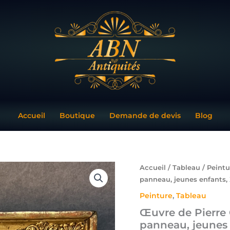
Accueil
Boutique
Demande de devis
Blog
quantité
Accueil
/
Tableau
/
Peintu
de
panneau, jeunes enfants, 
Œuvre
Peinture
,
Tableau
de
Pierre
Œuvre de Pierre 
Camille
panneau, jeunes 
Gontier,