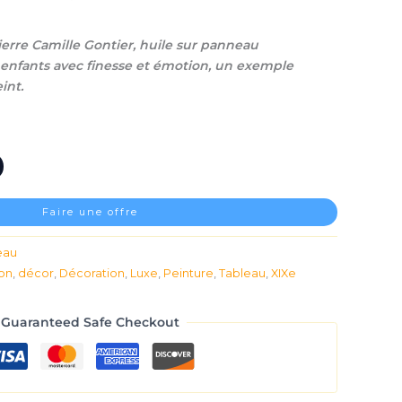
ierre Camille Gontier, huile sur panneau
enfants avec finesse et émotion, un exemple
int.
Faire une offre
eau
ion
,
décor
,
Décoration
,
Luxe
,
Peinture
,
Tableau
,
XIXe
Guaranteed Safe Checkout