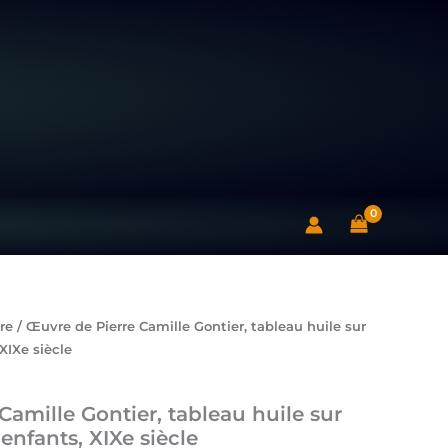
Pierre
Camille
Gontier,
tableau
huile
sur
panneau,
jeunes
enfants,
XIXe
siècle
re
/ Œuvre de Pierre Camille Gontier, tableau huile sur
XIXe siècle
Camille Gontier, tableau huile sur
enfants, XIXe siècle