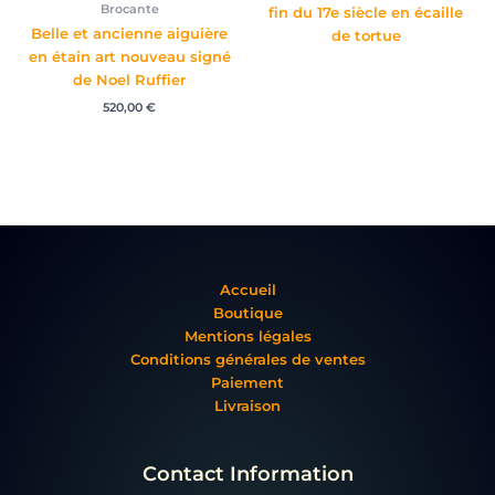
Brocante
fin du 17e siècle en écaille
Belle et ancienne aiguière
de tortue
en étain art nouveau signé
de Noel Ruffier
520,00
€
Accueil
Boutique
Mentions légales
Conditions générales de ventes
Paiement
Livraison
Contact Information