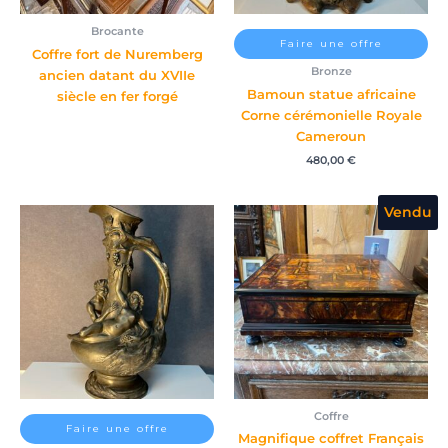
Brocante
Faire une offre
Coffre fort de Nuremberg
Bronze
ancien datant du XVIIe
Bamoun statue africaine
siècle en fer forgé
Corne cérémonielle Royale
Cameroun
480,00
€
Vendu
Coffre
Faire une offre
Magnifique coffret Français