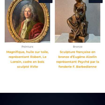
Peinture
Bronze
Magnifique, huile sur toile,
Sculpture française en
représentant Robert, Le
bronze d’Eugène Aizelin
Lorrain, cadre en bois
représentant Psyché par la
sculpté XVIIe
fonderie F. Barbedienne