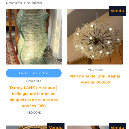
Produits similaires
Vendu
Applique
Faire une offre
Plafonnier de Emil Stejnar,
Brocante
Vienne 1950/60
Danny LANE ( Attribué )
belle grande lampe en
plaquettes de verres des
années 1980
480,00
€
Vendu
Vendu