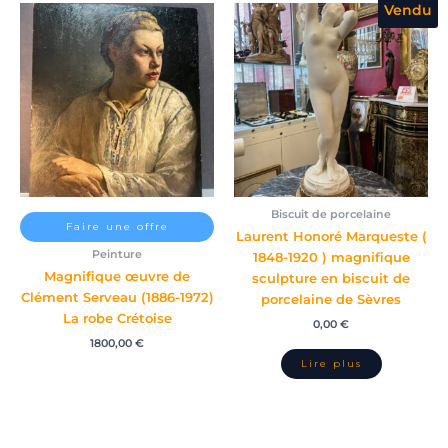
Vendu
Biscuit de porcelaine
Faire une offre
Laurent Honoré Marqueste (
Peinture
1848-1920 ) magnifique
Magnifique œuvre de
sculpture en biscuit de
Clément Serveau (1886-1972)
porcelaine de Sèvres
La robe Crétoise
0,00
€
1800,00
€