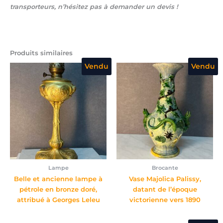
transporteurs, n’hésitez pas à demander un devis !
Produits similaires
Vendu
Vendu
Lampe
Brocante
Belle et ancienne lampe à
Vase Majolica Palissy,
pétrole en bronze doré,
datant de l’époque
attribué à Georges Leleu
victorienne vers 1890