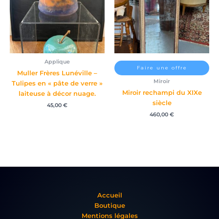
Applique
Faire une offre
Muller Frères Lunéville –
Miroir
Tulipes en « pâte de verre »
Miroir rechampi du XIXe
laiteuse à décor nuage.
siècle
45,00
€
460,00
€
Accueil
Boutique
Mentions légales