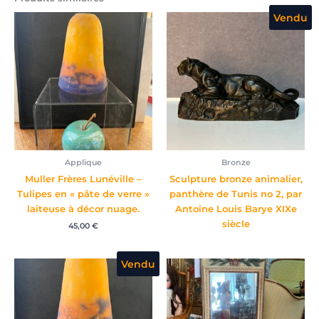
Vendu
Applique
Bronze
Muller Frères Lunéville –
Sculpture bronze animalier,
Tulipes en « pâte de verre »
panthère de Tunis no 2, par
laiteuse à décor nuage.
Antoine Louis Barye XIXe
siècle
45,00
€
Vendu