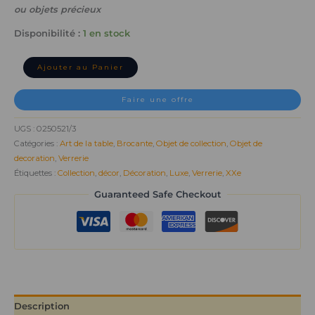
ou objets précieux
Disponibilité :
1 en stock
Ajouter au Panier
Faire une offre
UGS :
0250521/3
Catégories :
Art de la table
,
Brocante
,
Objet de collection
,
Objet de
decoration
,
Verrerie
Étiquettes :
Collection
,
décor
,
Décoration
,
Luxe
,
Verrerie
,
XXe
Guaranteed Safe Checkout
Description