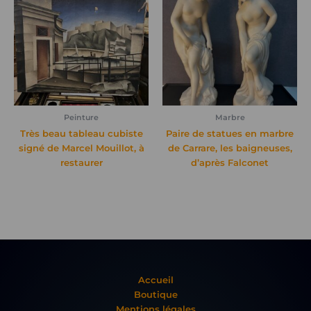
Peinture
Marbre
Très beau tableau cubiste
Paire de statues en marbre
signé de Marcel Mouillot, à
de Carrare, les baigneuses,
restaurer
d’après Falconet
Accueil
Boutique
Mentions légales