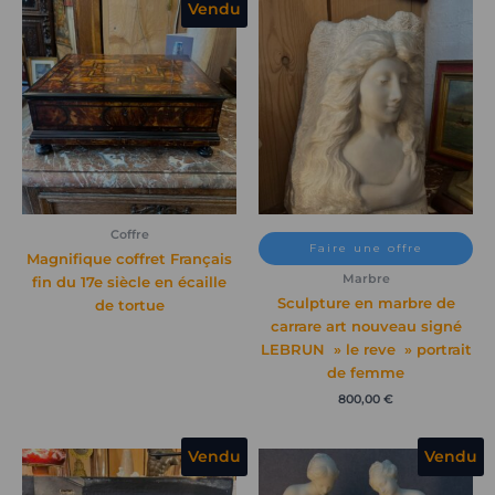
Vendu
Coffre
Faire une offre
Magnifique coffret Français
Marbre
fin du 17e siècle en écaille
Sculpture en marbre de
de tortue
carrare art nouveau signé
LEBRUN » le reve » portrait
de femme
800,00
€
Vendu
Vendu