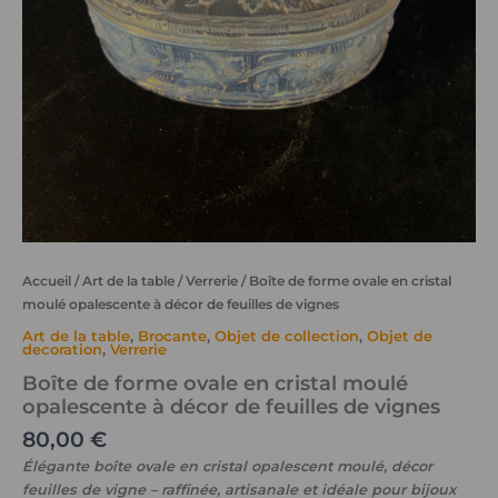
Accueil
/
Art de la table
/
Verrerie
/ Boîte de forme ovale en cristal
moulé opalescente à décor de feuilles de vignes
Art de la table
,
Brocante
,
Objet de collection
,
Objet de
decoration
,
Verrerie
Boîte de forme ovale en cristal moulé
opalescente à décor de feuilles de vignes
80,00
€
Élégante boîte ovale en cristal opalescent moulé, décor
feuilles de vigne – raffinée, artisanale et idéale pour bijoux