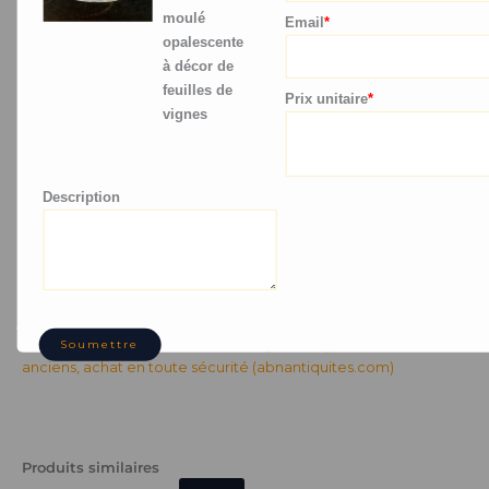
Cette boîte en cristal moulé avec un décor de feuillage de
moulé
Email
*
chêne opalescent est une pièce unique et exceptionnelle.
opalescente
à décor de
Elle allie beauté, élégance et fonctionnalité, en faisant un
feuilles de
objet de décoration incontournable.
Prix ​​unitaire
*
vignes
Que ce soit pour offrir ou pour s’offrir, cette boîte est un
choix sûr pour ceux qui recherchent l’excellence et le
raffinement.
Description
Vous pouvez me suivre sur mon Instagram en suivant ce lien :
https://www.instagram.com/patrick.boussougant/
Retour sur la boutique :
Vente en ligne d’objets et meubles
Soumettre
anciens, achat en toute sécurité (abnantiquites.com)
Produits similaires