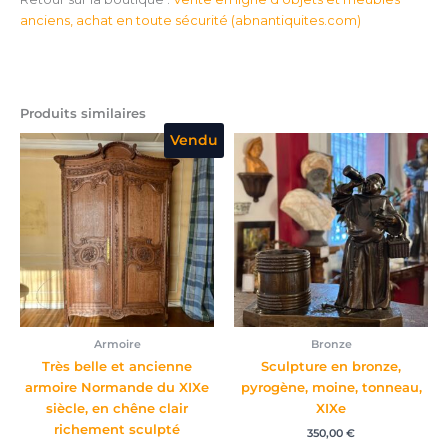
anciens, achat en toute sécurité (abnantiquites.com)
Produits similaires
Vendu
Armoire
Bronze
Très belle et ancienne
Sculpture en bronze,
armoire Normande du XIXe
pyrogène, moine, tonneau,
siècle, en chêne clair
XIXe
richement sculpté
350,00
€