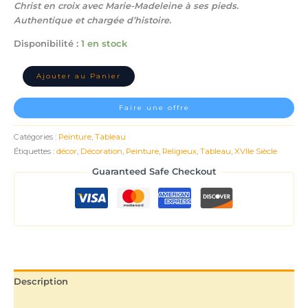
Christ en croix avec Marie-Madeleine à ses pieds.
Authentique et chargée d’histoire.
Disponibilité :
1 en stock
Ajouter au Panier
Faire une offre
Catégories :
Peinture
,
Tableau
Étiquettes :
décor
,
Décoration
,
Peinture
,
Religieux
,
Tableau
,
XVIIe Siècle
Guaranteed Safe Checkout
Description
Informations complémentaires