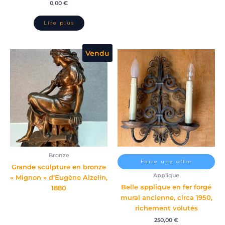
0,00
€
Vendu
Bronze
Faire une offre
Grande sculpture en bronze
Applique
« Mignon » d’Eugène Aizelin,
Belle applique en fer forgé
1880
mural ancienne, circa 1950,
richement volutés
250,00
€