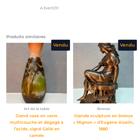
A bientôt
Produits similaires
Vendu
Vendu
Art de la table
Bronze
Grand vase en verre
Grande sculpture en bronze
multicouche et dégagé à
« Mignon » d’Eugène Aizelin,
l’acide, signé Gallé en
1880
camée