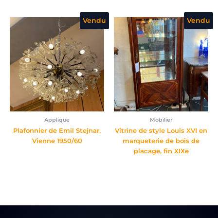
Vendu
Vendu
Applique
Mobilier
Plafonnier de Emil Stejnar,
Vitrine de style Louis XVI en
Vienne 1950/60
marqueterie de bois de
placage, fin XIXe