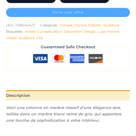
Faire une offre
UGS :
0260424/3
Catégories :
Console
,
Marbre
,
Mobilier
,
Sculpture
Étiquettes :
Artiste
,
Curiosité
,
décor
,
Décoration
,
Design
,
Luxe
,
Marbre
,
Massif
,
Sculpture
,
XXe
Guaranteed Safe Checkout
Description
Voici une
colonne en marbre massif
d’une élégance rare,
taillée dans un
marbre blanc veiné de gris
, qui apportera
une touche de sophistication à votre intérieur.