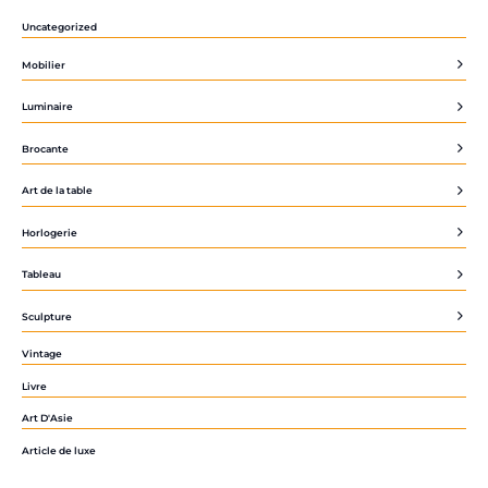
Uncategorized
Mobilier
Luminaire
Brocante
Art de la table
Horlogerie
Tableau
Sculpture
Vintage
Livre
Art D'Asie
Article de luxe