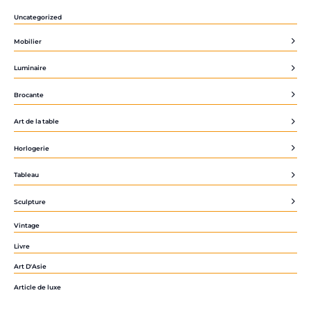
Uncategorized
Mobilier
Luminaire
Brocante
Art de la table
Horlogerie
Tableau
Sculpture
Vintage
Livre
Art D'Asie
Article de luxe