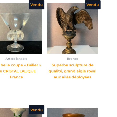
Vendu
Vendu
Art de la table
Bronze
 belle coupe « Bélier »
Superbe sculpture de
e CRISTAL LALIQUE
qualité, grand aigle royal
France
aux ailes déployées
Vendu