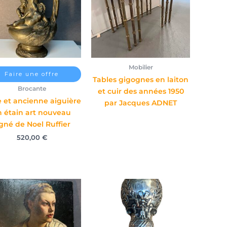
Mobilier
Faire une offre
Tables gigognes en laiton
Brocante
et cuir des années 1950
e et ancienne aiguière
par Jacques ADNET
n étain art nouveau
igné de Noel Ruffier
520,00
€