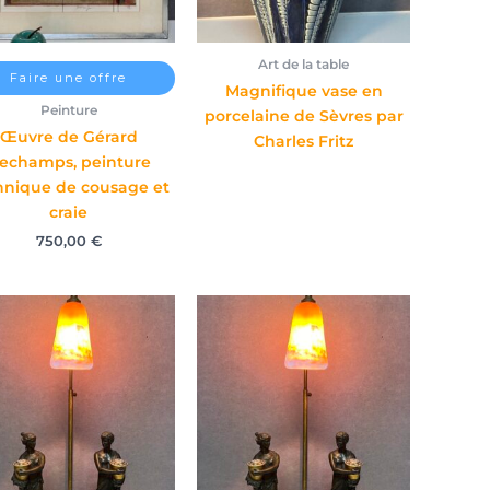
Art de la table
Faire une offre
Magnifique vase en
Peinture
porcelaine de Sèvres par
Œuvre de Gérard
Charles Fritz
echamps, peinture
hnique de cousage et
craie
750,00
€