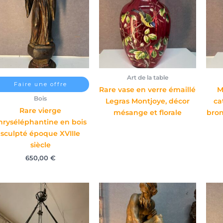
Art de la table
Faire une offre
Rare vase en verre émaillé
M
Bois
Legras Montjoye, décor
ca
Rare vierge
mésange et florale
bron
hryséléphantine en bois
sculpté époque XVIIIe
siècle
650,00
€