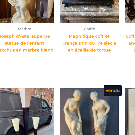
Marbre
Coffre
Joseph d’Aste, superbe
Magnifique coffret
Cof
statue de l’enfant
Français fin du 17e siècle
an
acchus en marbre blanc
en écaille de tortue
Vendu