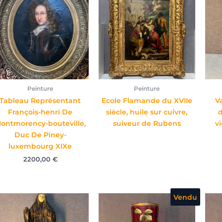
Peinture
Peinture
Tableau Représentant
Ecole Flamande du XVIIe
Va
François-henri De
siècle, huile sur cuivre,
ontmorency-bouteville,
suiveur de Rubens
v
Duc De Piney-
luxembourg XIXe
2200,00
€
Vendu