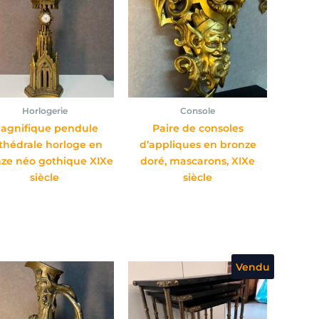
Horlogerie
Console
agnifique pendule
Paire de consoles
thédrale horloge en
d’appliques en bronze
ze néo gothique XIXe
doré, mascarons, XIXe
siècle
siècle
Vendu