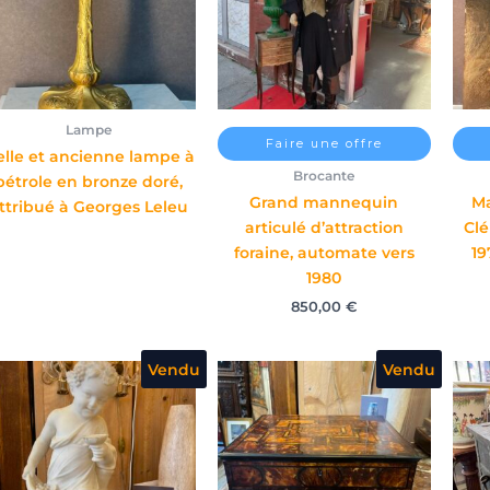
Lampe
Faire une offre
elle et ancienne lampe à
Brocante
pétrole en bronze doré,
Grand mannequin
M
ttribué à Georges Leleu
articulé d’attraction
Clé
foraine, automate vers
19
1980
850,00
€
Vendu
Vendu