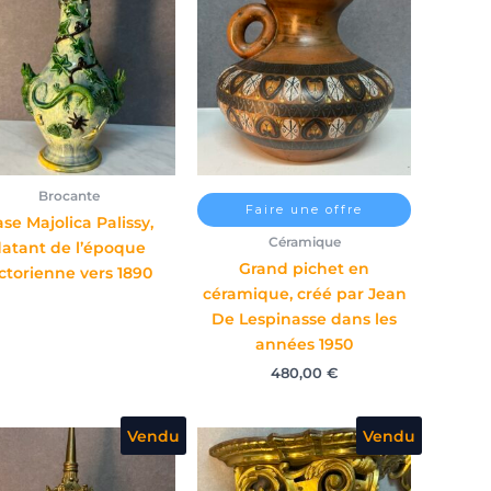
Brocante
Faire une offre
se Majolica Palissy,
Céramique
datant de l’époque
Grand pichet en
ictorienne vers 1890
céramique, créé par Jean
De Lespinasse dans les
années 1950
480,00
€
Vendu
Vendu