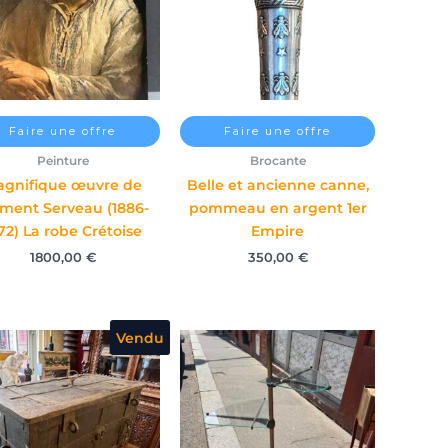
Faire une offre
Faire une offre
Peinture
Brocante
agnifique œuvre de
Belle et ancienne canne,
ment Serveau (1886-
pommeau en argent 1er
72) La robe Crétoise
Empire
1800,00
€
350,00
€
Vendu