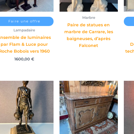
Marbre
Faire une offre
Paire de statues en
Lampadaire
marbre de Carrare, les
Ensemble de luminaires
baigneuses, d’après
par Flam & Luce pour
D
Falconet
Roche Bobois vers 1960
tec
1600,00
€