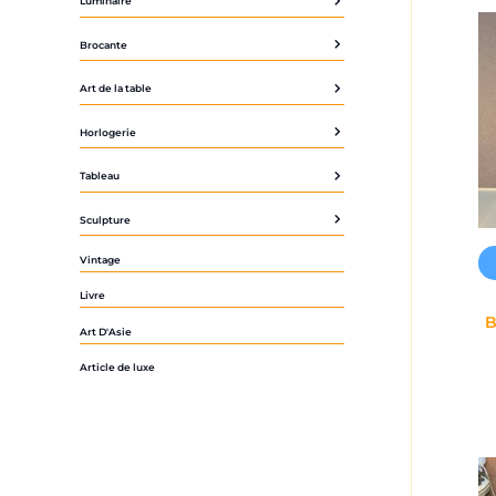
Luminaire
Brocante
Art de la table
Horlogerie
Tableau
Sculpture
Vintage
Livre
B
Art D'Asie
Article de luxe