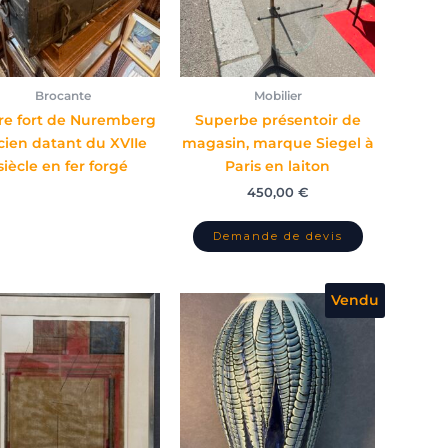
Brocante
Mobilier
fre fort de Nuremberg
Superbe présentoir de
cien datant du XVIIe
magasin, marque Siegel à
siècle en fer forgé
Paris en laiton
450,00
€
Vendu