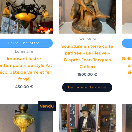
Sculpture
Faire une offre
Sculpture en terre cuite
Luminaire
patinée – Le Fleuve –
Imposant lustre
Bell
D’après Jean Jacques
ontemporain de style Art
e
Caffieri
éco, pâte de verre et fer
s
1800,00
€
forgé
450,00
€
Vendu