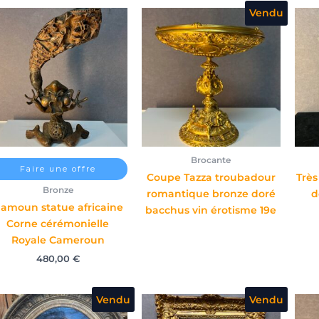
Vendu
Brocante
Faire une offre
Coupe Tazza troubadour
Très
Bronze
romantique bronze doré
d
amoun statue africaine
bacchus vin érotisme 19e
Corne cérémonielle
Royale Cameroun
480,00
€
Vendu
Vendu